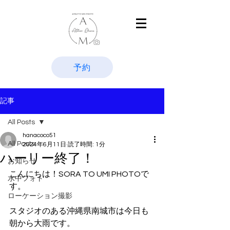
予約
記事
All Posts
hanacoco51
All Posts
2024年6月11日
読了時間: 1分
ハーリー終了！
お知らせ
こんにちは！SORA TO UMI PHOTOで
水中フォト
す。
ローケーション撮影
スタジオのある沖縄県南城市は今日も
朝から大雨です。