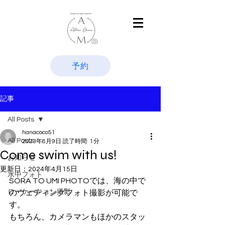
予約
記事
All Posts
hanacoco51
All Posts
2023年8月9日
読了時間: 1分
Come swim with us!
お知らせ
更新日：
2024年4月15日
水中フォト
SORA TO UMI PHOTOでは、海の中で
ローケーション撮影
のウェディングフォト撮影が可能で
す。
もちろん、カメラマンもほかのスタッ